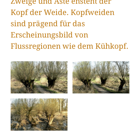
Zweige und Äste ensteht der
Kopf der Weide. Kopfweiden
sind prägend für das
Erscheinungsbild von
Flussregionen wie dem Kühkopf.