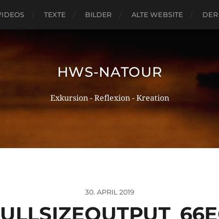
VIDEOS
TEXTE
BILDER
ALTE WEBSITE
DER
HWS-NATOUR
Exkursion - Reflexion - Kreation
30. APRIL 2019
FULLSIZEOUTPUT_66E