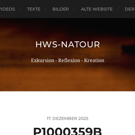
VIDEOS
TEXTE
BILDER
ALTE WEBSITE
DER
HWS-NATOUR
Exkursion - Reflexion - Kreation
17. DEZEMBER 2025
P1000359B