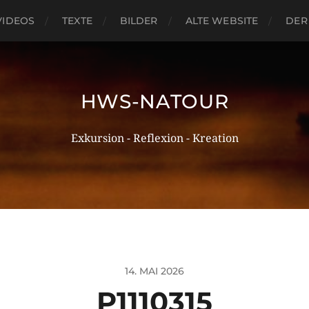
VIDEOS
TEXTE
BILDER
ALTE WEBSITE
DER
HWS-NATOUR
Exkursion - Reflexion - Kreation
14. MAI 2026
P1110315