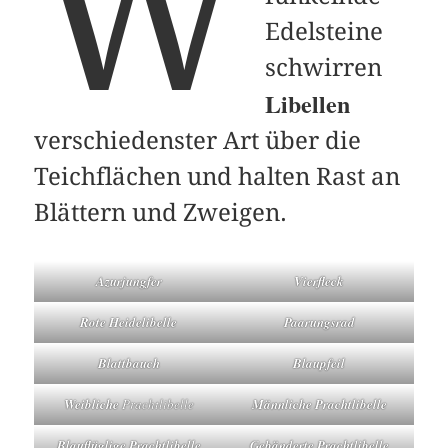
W
Edelsteine
schwirren
Libellen
verschiedenster Art über die
Teichflächen und halten Rast an
Blättern und Zweigen.
Azurjungfer
Vierfleck
Rote Heidelibelle
Paarungsrad
Blattbauch
Blaupfeil
Weibliche
Prachtlibelle
Männliche Prachtlibelle
Blauflüglige Prachtlibelle
Gebänderte Prachtlibelle