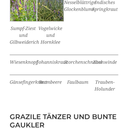
Nesselblättrige
Indisches
Glockenblume
Springkraut
Sumpf-Ziest
Vogelwicke
und
und
Gilbweiderich
Hornklee
Wiesenknopf
Johanniskraut
Storchenschnabel
Zaunwinde
Gänsefingerkraut
Brombeere
Faulbaum
Trauben-
Holunder
GRAZILE TÄNZER UND BUNTE
GAUKLER