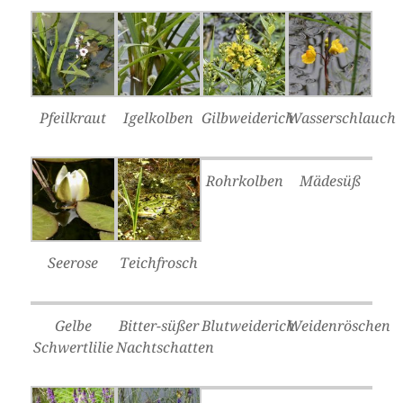
Pfeilkraut
Igelkolben
Gilbweiderich
Wasserschlauch
Rohrkolben
Mädesüß
Seerose
Teichfrosch
Gelbe
Bitter-süßer
Blutweiderich
Weidenröschen
Schwertlilie
Nachtschatten