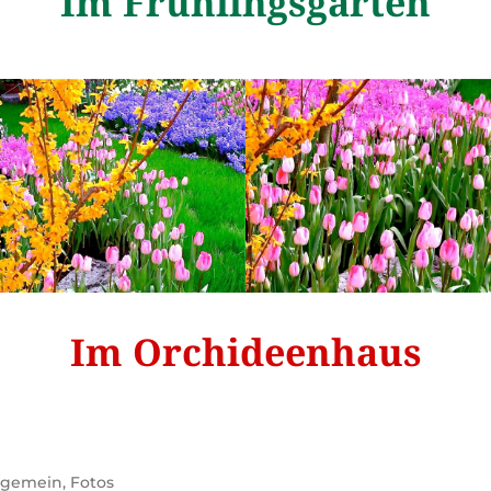
Im Frühlingsgarten
Im Orchideenhaus
lgemein
,
Fotos