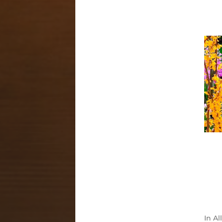
In
Al