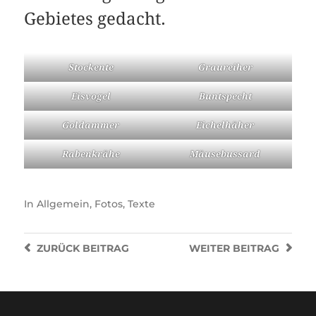
Gebietes gedacht.
Stockente
Graureiher
Eisvogel
Buntspecht
Goldammer
Eichelhäher
Rabenkrähe
Mäusebussard
In
Allgemein
,
Fotos
,
Texte
ZURÜCK
BEITRAG
WEITER
BEITRAG